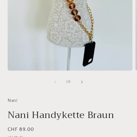
Medien
1
in
i
von
1
/
2
Modal
öffnen
ö
Nani
Nani Handykette Braun
Normaler
CHF 89.00
Preis