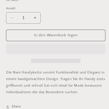
inkl. MwSt.
Anzahl
Verringere
Erhöhe
die
die
Menge
Menge
für
für
In den Warenkorb legen
Nani
Nani
Handykette
Handykette
Braun
Braun
Die Nani Handykette vereint Funktionalität und Eleganz in
einem handgemachten Design. Tragen Sie ihr Handy stets
griffbereit und stilvoll bei sich.Ideal für Mode bewusste
Individualisten die das Besondere suchen.
Share