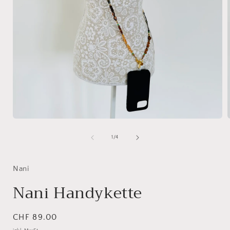
Medien
1
in
i
von
1
/
4
Modal
öffnen
ö
Nani
Nani Handykette
Normaler
CHF 89.00
Preis