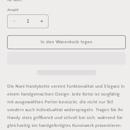
inkl. MwSt.
Anzahl
Verringere
Erhöhe
die
die
Menge
Menge
für
für
In den Warenkorb legen
Nani
Nani
Handykette
Handykette
Die Nani Handykette vereint Funktionalität und Eleganz in
einem handgemachten Design. Jede Kette ist sorgfältig
mit ausgewählten Perlen bestückt, die nicht nur Stil
sondern auch Individualität widerspiegeln. Tragen Sie ihr
Handy stets griffbereit und stilvoll bei sich, während Sie
gleichzeitig ein handgefertigtes Kunstwerk präsentieren.